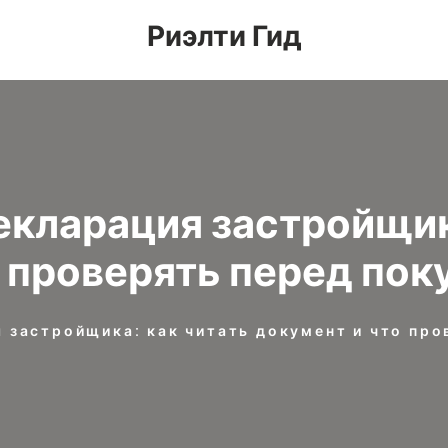
Риэлти Гид
екларация застройщика
о проверять перед пок
 застройщика: как читать документ и что про