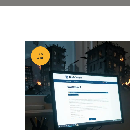
25
АВГ