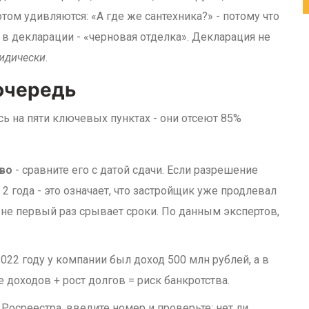
том удивляются: «А где же сантехника?» - потому что
в декларации - «черновая отделка». Декларация не
идически
.
 очередь
сь на пяти ключевых пунктах - они отсеют 85%
тво
- сравните его с датой сдачи. Если разрешение
 2 года - это означает, что застройщик уже продлевал
н не первый раз срывает сроки. По данным экспертов,
2022 году у компании был доход 500 млн рублей, а в
е доходов + рост долгов = риск банкротства.
т Росреестра, введите номер и проверьте: нет ли