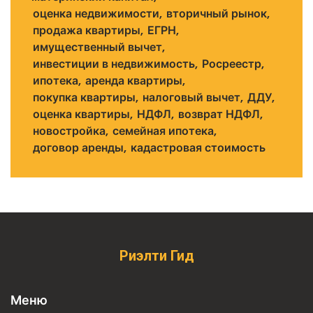
оценка недвижимости
вторичный рынок
продажа квартиры
ЕГРН
имущественный вычет
инвестиции в недвижимость
Росреестр
ипотека
аренда квартиры
покупка квартиры
налоговый вычет
ДДУ
оценка квартиры
НДФЛ
возврат НДФЛ
новостройка
семейная ипотека
договор аренды
кадастровая стоимость
Риэлти Гид
Меню