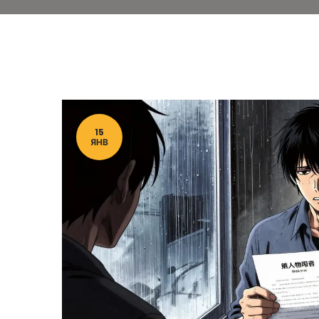
15
ЯНВ