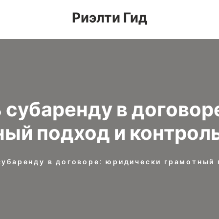
Риэлти Гид
ь субаренду в договор
ый подход и контрол
субаренду в договоре: юридически грамотный 