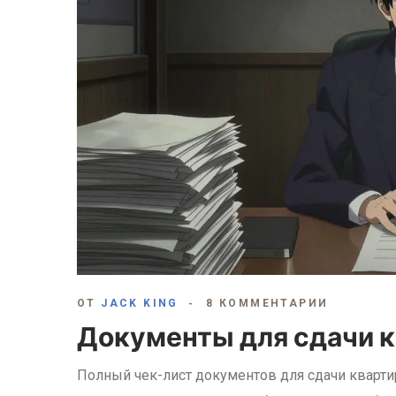
ОТ
JACK KING
8 КОММЕНТАРИИ
Документы для сдачи к
Полный чек-лист документов для сдачи квартир