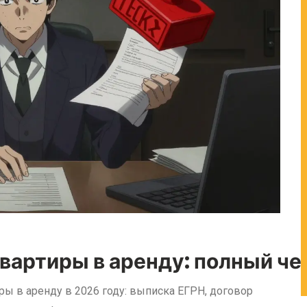
вартиры в аренду: полный че
ы в аренду в 2026 году: выписка ЕГРН, договор