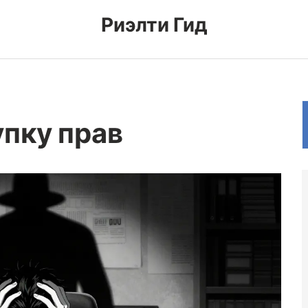
Риэлти Гид
упку прав