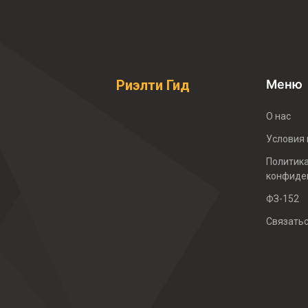
Меню
Риэлти Гид
О нас
Условия
Политик
конфиде
ФЗ-152
Связать