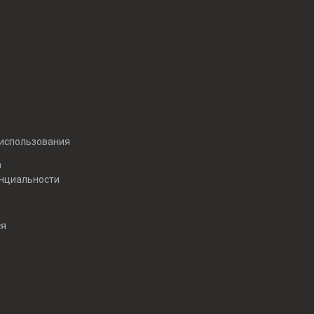
 использования
а
нциальности
ся