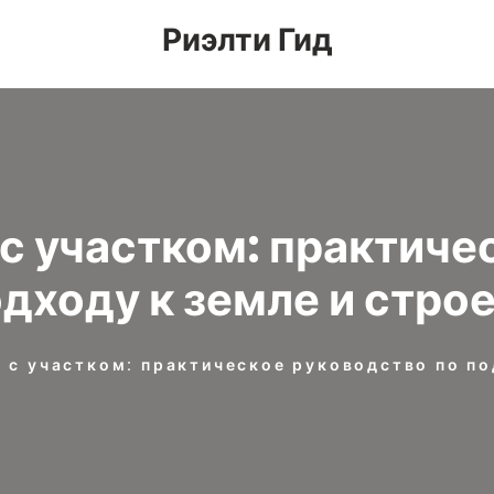
Риэлти Гид
 с участком: практиче
одходу к земле и стро
 с участком: практическое руководство по по