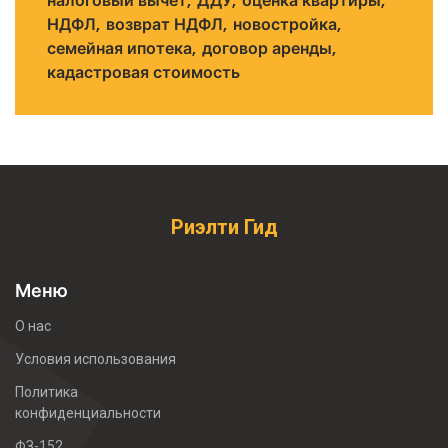
налоговый вычет
ДДУ
оценка квартиры
НДФЛ
возврат НДФЛ
новостройка
семейная ипотека
договор аренды
кадастровая стоимость
Риэлти Гид
Меню
О нас
Условия использования
Политика
конфиденциальности
ФЗ-152