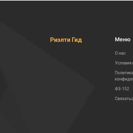
Меню
Риэлти Гид
О нас
Условия
Политик
конфиде
ФЗ-152
Связать