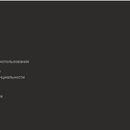
 использования
а
нциальности
ся