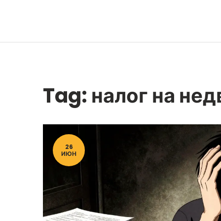
Tag: налог на не
26
ИЮН