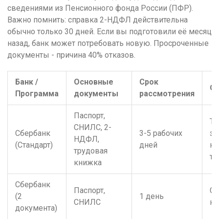
сведениями из Пенсионного фонда России (ПФР).
Важно помнить: справка 2-НДФЛ действительна
обычно только 30 дней. Если вы подготовили её месяц
назад, банк может потребовать новую. Просроченные
документы - причина 40% отказов.
Банк /
Основные
Срок
О
Программа
документы
рассмотрения
Паспорт,
Тр
СНИЛС, 2-
Сбербанк
3-5 рабочих
за
НДФЛ,
(Стандарт)
дней
к
трудовая
тр
книжка
Сбербанк
Паспорт,
Ст
(2
1 день
СНИЛС
на
документа)