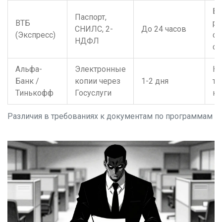
Бы
Паспорт,
ВТБ
ре
СНИЛС, 2-
До 24 часов
(Экспресс)
ст
НДФЛ
ск
Альфа-
Электронные
Не
Банк /
копии через
1-2 дня
тр
Тинькофф
Госуслуги
кн
Различия в требованиях к документам по программам