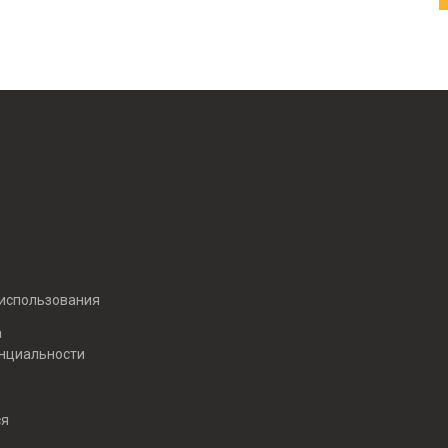
 использования
а
нциальности
ся