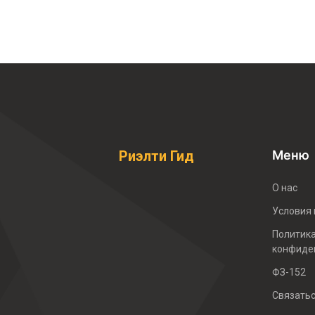
Меню
Риэлти Гид
О нас
Условия
Политик
конфиде
ФЗ-152
Связать