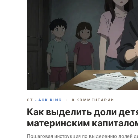
ОТ
JACK KING
0 КОММЕНТАРИИ
Как выделить доли детя
материнским капиталом
Пошаговая инструкция по выделению долей де